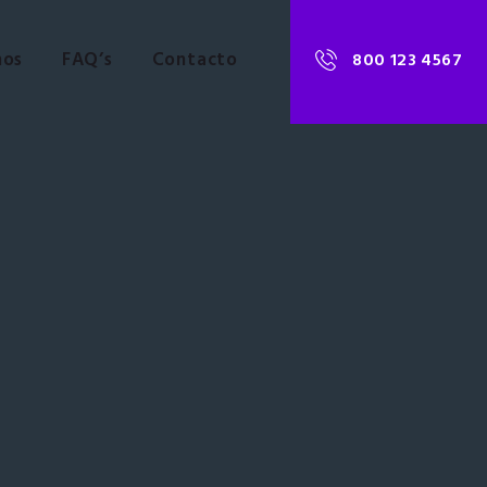
nos
FAQ’s
Contacto
800 123 4567