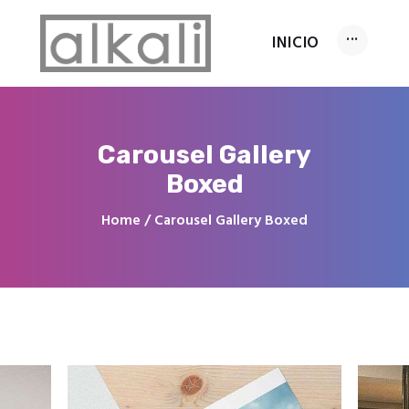
INICIO
INICIO
Carousel Gallery
Servicios
Boxed
Conócenos
Home
Carousel Gallery Boxed
FAQ’s
Contacto