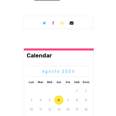
Calendar
agosto 2026
Lun
Mar
Mié
Jue
Vie
Sáb
Dom
1
2
3
4
5
6
7
8
9
10
11
12
13
14
15
16