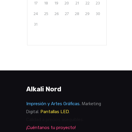
17
18
19
20
21
22
23
24
25
26
27
28
29
30
31
Alkali Nord
Marketing
Impresión y Artes Gráficas.
Digital.
.
Pantallas LED
Calidad a precios asequibles.
¡Cuéntanos tu proyecto!